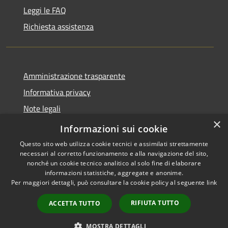
Leggi le FAQ
Richiesta assistenza
Amministrazione trasparente
Informativa privacy
Note legali
×
Dichiarazione di accessibilità
Informazioni sui cookie
Questo sito web utilizza cookie tecnici e assimilati strettamente
necessari al corretto funzionamento e alla navigazione del sito,
nonché un cookie tecnico analitico al solo fine di elaborare
informazioni statistiche, aggregate e anonime.
RSS
Copyright © 2026 • Comune di
Per maggiori dettagli, può consultare la cookie policy al seguente
link
Accessibilità
Nespolo • Powered by
Privacy
Municipium
Accesso
•
RIFIUTA TUTTO
ACCETTA TUTTO
Cookie
redazione
Mappa del sito
MOSTRA DETTAGLI