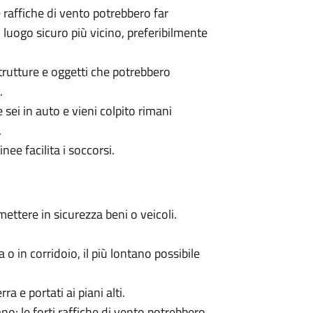
 raffiche di vento potrebbero far
l luogo sicuro più vicino, preferibilmente
strutture e oggetti che potrebbero
.
e sei in auto e vieni colpito rimani
.
inee facilita i soccorsi.
ttere in sicurezza beni o veicoli.
 o in corridoio, il più lontano possibile
ra e portati ai piani alti.
iano: le forti raffiche di vento potrebbero