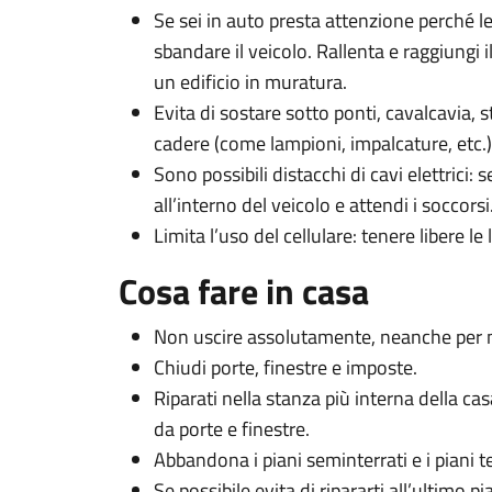
Se sei in auto presta attenzione perché le
sbandare il veicolo. Rallenta e raggiungi i
un edificio in muratura.
Evita di sostare sotto ponti, cavalcavia, 
cadere (come lampioni, impalcature, etc.)
Sono possibili distacchi di cavi elettrici: s
all’interno del veicolo e attendi i soccorsi
Limita l’uso del cellulare: tenere libere le l
Cosa fare in casa
Non uscire assolutamente, neanche per me
Chiudi porte, finestre e imposte.
Riparati nella stanza più interna della casa
da porte e finestre.
Abbandona i piani seminterrati e i piani ter
Se possibile evita di ripararti all’ultimo p