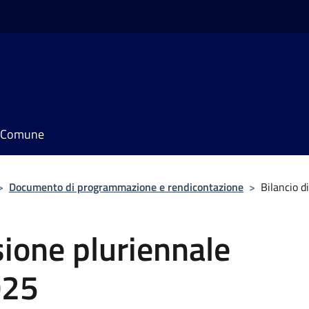
il Comune
>
Documento di programmazione e rendicontazione
>
Bilancio d
sione pluriennale
025