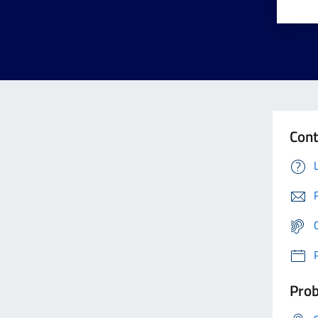
Cont
Prob