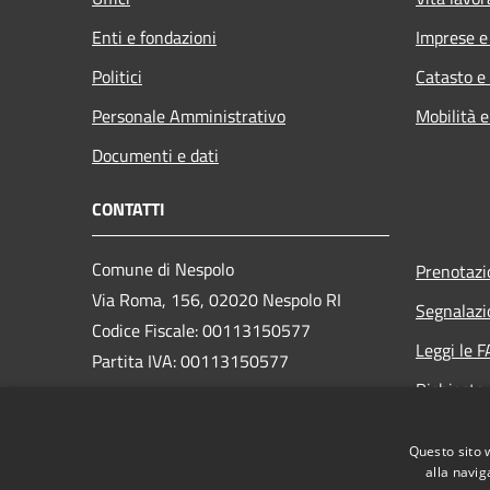
Enti e fondazioni
Imprese 
Politici
Catasto e
Personale Amministrativo
Mobilità e
Documenti e dati
CONTATTI
Comune di Nespolo
Prenotaz
Via Roma, 156, 02020 Nespolo RI
Segnalazi
Codice Fiscale: 00113150577
Leggi le 
Partita IVA: 00113150577
Richiesta
PEC:
comunedinespolo@pec.it
Questo sito 
Centralino Unico: +39 0765 98026
alla navig