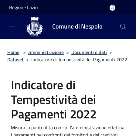
Salta al contenuto principale
Regione Lazio
Comune di Nespolo
Home
>
Amministrazione
>
Documenti e dati
>
Dataset
>
Indicatore di Tempestività dei Pagamenti 2022
Indicatore di
Tempestività dei
Pagamenti 2022
Misura la puntualità con cui l'amministrazione effettua
i pagamenti nei confronti dei fornitori e dei creditori,