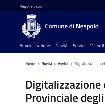
Salta al contenuto principale
Regione Lazio
Comune di Nespolo
Amministrazione
Novità
Servizi
Vivere 
Home
>
Novità
>
Avvisi
>
Digitalizzazione del
Digitalizzazione
Provinciale degli