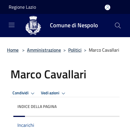
Salta al contenuto principale
Regione Lazio
Comune di Nespolo
Home
>
Amministrazione
>
Politici
>
Marco Cavallari
Marco Cavallari
Condividi
Vedi azioni
INDICE DELLA PAGINA
Incarichi