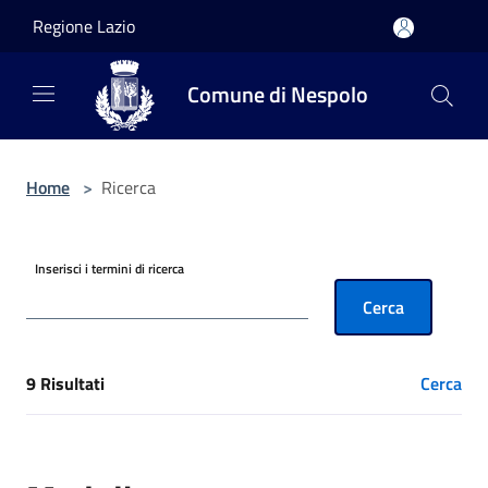
Salta al contenuto principale
Regione Lazio
Comune di Nespolo
Home
>
Ricerca
Inserisci i termini di ricerca
Cerca
9 Risultati
Cerca
[results] Risultati