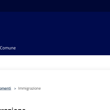
il Comune
omenti
>
Immigrazione