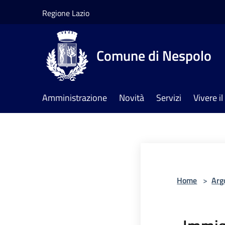
Salta al contenuto principale
Regione Lazio
Comune di Nespolo
Amministrazione
Novità
Servizi
Vivere 
Home
>
Arg