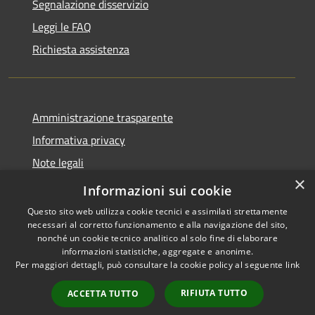
Segnalazione disservizio
Leggi le FAQ
Richiesta assistenza
Amministrazione trasparente
Informativa privacy
Note legali
×
Dichiarazione di accessibilità
Informazioni sui cookie
Questo sito web utilizza cookie tecnici e assimilati strettamente
necessari al corretto funzionamento e alla navigazione del sito,
nonché un cookie tecnico analitico al solo fine di elaborare
informazioni statistiche, aggregate e anonime.
RSS
Copyright © 2026 • Comune di
Per maggiori dettagli, può consultare la cookie policy al seguente
link
Accessibilità
Nespolo • Powered by
Privacy
Municipium
Accesso
•
RIFIUTA TUTTO
ACCETTA TUTTO
Cookie
redazione