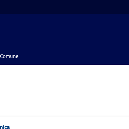
il Comune
nica