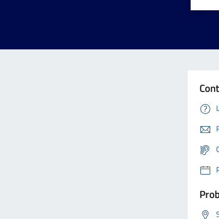
Cont
Prob