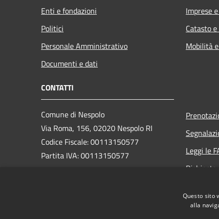
Enti e fondazioni
Imprese 
Politici
Catasto e
Personale Amministrativo
Mobilità e
Documenti e dati
CONTATTI
Comune di Nespolo
Prenotaz
Via Roma, 156, 02020 Nespolo RI
Segnalazi
Codice Fiscale: 00113150577
Leggi le 
Partita IVA: 00113150577
Richiesta
PEC:
comunedinespolo@pec.it
Questo sito 
Centralino Unico: +39 0765 98026
alla navig