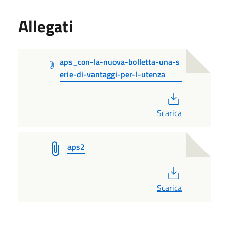
Allegati
aps_con-la-nuova-bolletta-una-s
erie-di-vantaggi-per-l-utenza
PDF
Scarica
aps2
PDF
Scarica